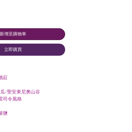
價
價
格
格
新增至購物車
立即購買
酒莊
卡瓜/聖安東尼奧山谷
雷司令風格
酸鹽