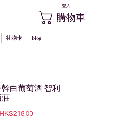
登入
購物車
礼物卡
Blog
司令幹白葡萄酒 智利
酒莊
一
促
HK$218.00
般
銷