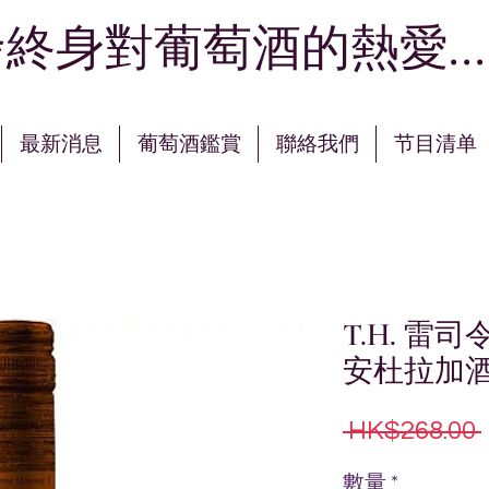
終身對葡萄酒的熱愛...
最新消息
葡萄酒鑑賞
聯絡我們
节目清单
T.H. 雷
安杜拉加
 HK$268.00 
數量
*