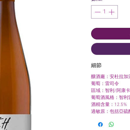
細節
釀酒廠：安杜拉加
葡萄：雷司令
區域：智利/阿康
葡萄酒風格：智利
酒精含量：12.5%
過敏原：包括亞硫