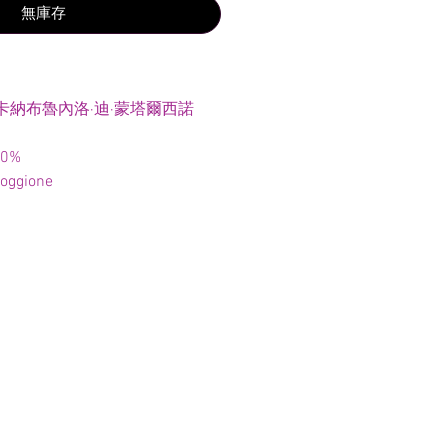
無庫存
卡納布魯內洛·迪·蒙塔爾西諾
0%
oggione