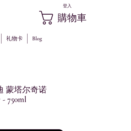
登入
購物車
礼物卡
Blog
迪 蒙塔尔奇诺
- 750ml
價
格