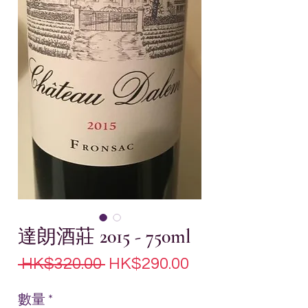
達朗酒莊 2015 - 750ml
一
促
 HK$320.00 
HK$290.00
般
銷
數量
*
價
價