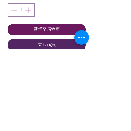
格
格
新增至購物車
立即購買
品嘗說明：
喜歡黑莓和黑巧克力的
香氣，並帶有一絲檀香和杏仁的味
道。 酒體豐滿，層次分明，强烈有
力。 如此優雅而長久。 顯示華麗的
長度。 2022年飲用； JS 94
技術資料
由90%的梅洛和10%的赤霞珠組
成，2015年的Dalem在半新半舊的
產地：法國波爾多弗龍薩克
橡木桶中度過了18個月。 酒體呈中
到深石榴紫色，散發出巧克力櫻