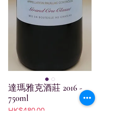
達瑪雅克酒莊 2016 -
750ml
價
HK$480.00
格
無庫存