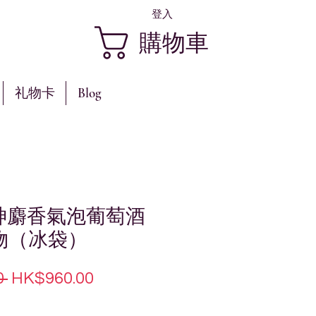
登入
購物車
礼物卡
Blog
女神麝香氣泡葡萄酒
 禮物（冰袋）
一
促
 
HK$960.00
般
銷