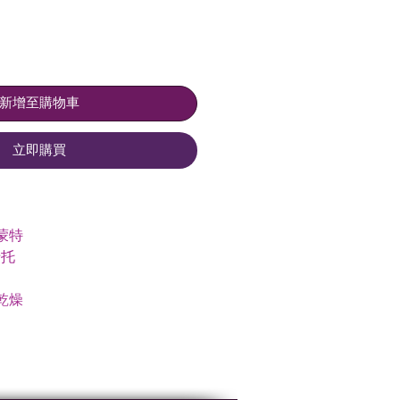
價
價
格
格
新增至購物車
立即購買
蒙特
卡托
乾燥