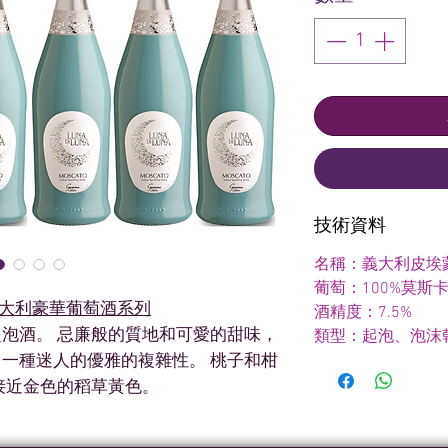
技術資料
名稱：義大利皮埃
葡萄：100%莫斯
義大利豪華葡萄酒系列
酒精度：7.5%
泡酒。 忌廉般的質地和可愛的甜味，
類型：起泡、泡沫
一種迷人的優雅的複雜性。 桃子和柑
接近金色的稻草黃色。