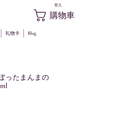
登入
購物車
礼物卡
Blog
 ぼったまんまの
ml
價
格