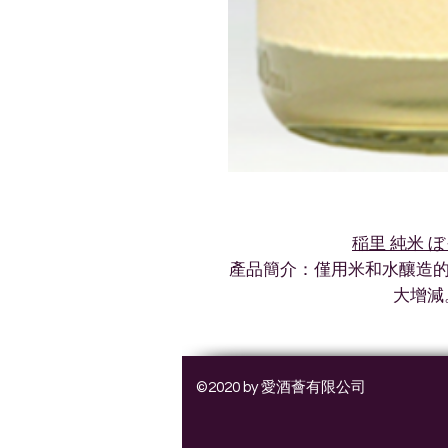
稲里 純米 
產品簡介：僅用米和水釀造的
大增減
©2020 by 愛酒薈有限公司