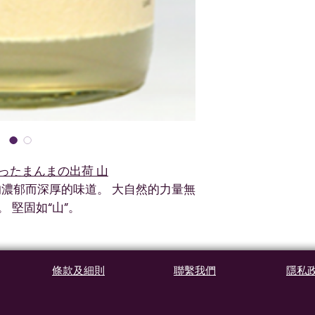
ぼったまんまの出荷 山
濃郁而深厚的味道。 大自然的力量無
。 堅固如“山”。
條款及細則
聯繫我們
隱私