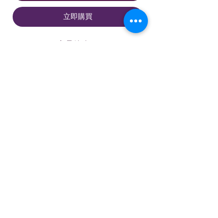
立即購買
產品簡介：
"與八木酒造其他梅酒不同，松鶴是
以威士忌為基酒，再配上來自奈良
縣西吉野產的青梅釀制，清爽酸甜
的青梅搭配帶有濃鬱煙熏味的威士
忌，兩種看似有衝突的味道意外地
技術資料
得到平衡，天然的梅子甜味讓威士
忌變得更易入口。酒精達至25%，
原材料: 奈良県產青梅
可直接配以大顆冰塊，或加上有汽
酒精度: 25度
飲品製作成高球飲用。"
體積: 720ml
©2020 by 愛酒薈有限公司
條款及細則
聯繫我們
隱私政策