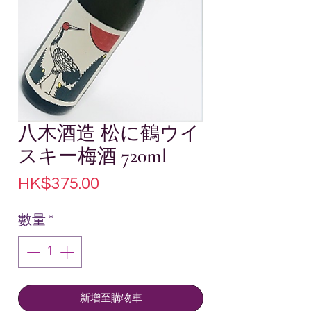
八木酒造 松に鶴ウイ
スキー梅酒 720ml
價
HK$375.00
格
數量
*
新增至購物車